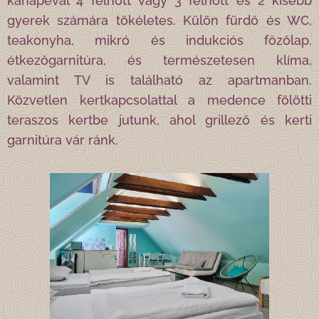
kanapéval 4 felnőtt vagy 3 felnőtt és 2 kisebb
gyerek számára tökéletes. Külön fürdő és WC,
teakonyha, mikró és indukciós főzőlap,
étkezőgarnitúra, és természetesen klíma,
valamint TV is található az apartmanban.
Közvetlen kertkapcsolattal a medence fölötti
teraszos kertbe jutunk, ahol grillező és kerti
garnitúra vár ránk.