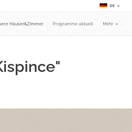
DE
sere Häuser&Zimmer
Programme aktuell
Mehr
Kispince"